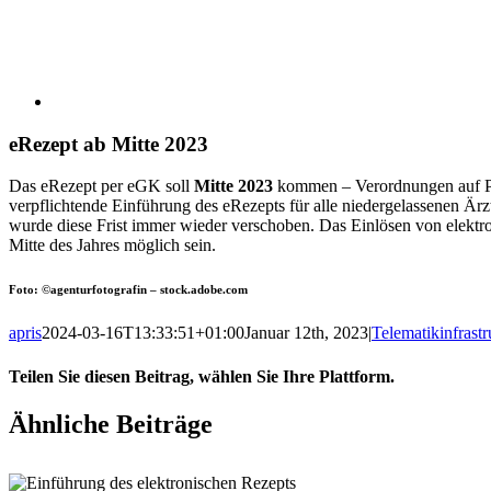
eRezept ab Mitte 2023
Das eRezept per eGK soll
Mitte 2023
kommen – Verordnungen auf Pa
verpflichtende Einführung des eRezepts für alle niedergelassenen Är
wurde diese Frist immer wieder verschoben. Das Einlösen von elektro
Mitte des Jahres möglich sein.
Foto: ©agenturfotografin – stock.adobe.com
apris
2024-03-16T13:33:51+01:00
Januar 12th, 2023
|
Telematikinfrastr
Teilen Sie diesen Beitrag, wählen Sie Ihre Plattform.
Facebook
X
Reddit
LinkedIn
WhatsApp
Tumblr
Pinterest
Vk
E-
Ähnliche Beiträge
Mail