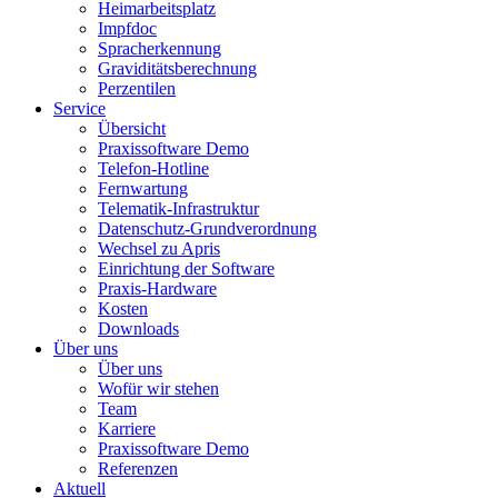
Heimarbeitsplatz
Impfdoc
Spracherkennung
Graviditätsberechnung
Perzentilen
Service
Übersicht
Praxissoftware Demo
Telefon-Hotline
Fernwartung
Telematik-Infrastruktur
Datenschutz-Grundverordnung
Wechsel zu Apris
Einrichtung der Software
Praxis-Hardware
Kosten
Downloads
Über uns
Über uns
Wofür wir stehen
Team
Karriere
Praxissoftware Demo
Referenzen
Aktuell