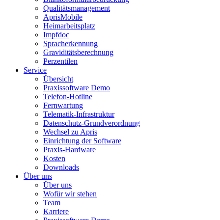
Qualitätsmanagement
AprisMobile
Heimarbeitsplatz
Impfdoc
Spracherkennung
Graviditätsberechnung
Perzentilen
Service
Übersicht
Praxissoftware Demo
Telefon-Hotline
Fernwartung
Telematik-Infrastruktur
Datenschutz-Grundverordnung
Wechsel zu Apris
Einrichtung der Software
Praxis-Hardware
Kosten
Downloads
Über uns
Über uns
Wofür wir stehen
Team
Karriere