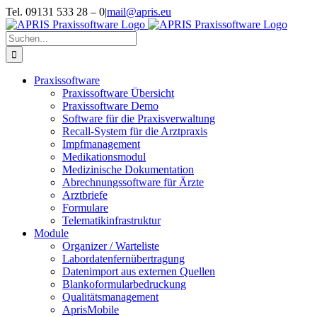
Zum
Tel. 09131 533 28 – 0
|
mail@apris.eu
Inhalt
springen
Suche
nach:
Praxissoftware
Praxissoftware Übersicht
Praxissoftware Demo
Software für die Praxisverwaltung
Recall-System für die Arztpraxis
Impfmanagement
Medikationsmodul
Medizinische Dokumentation
Abrechnungssoftware für Ärzte
Arztbriefe
Formulare
Telematikinfrastruktur
Module
Organizer / Warteliste
Labordatenfernübertragung
Datenimport aus externen Quellen
Blankoformularbedruckung
Qualitätsmanagement
AprisMobile