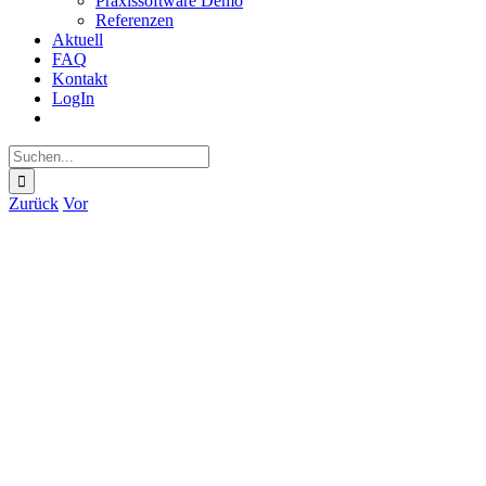
Praxissoftware Demo
Referenzen
Aktuell
FAQ
Kontakt
LogIn
Suche
nach:
Zurück
Vor
Zeige
grösseres
Bild