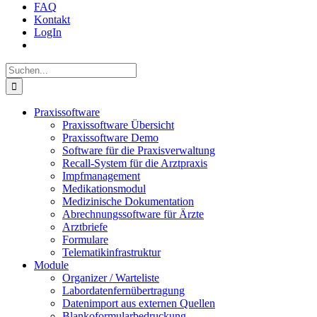
FAQ
Kontakt
LogIn
Suche
nach:
Praxissoftware
Praxissoftware Übersicht
Praxissoftware Demo
Software für die Praxisverwaltung
Recall-System für die Arztpraxis
Impfmanagement
Medikationsmodul
Medizinische Dokumentation
Abrechnungssoftware für Ärzte
Arztbriefe
Formulare
Telematikinfrastruktur
Module
Organizer / Warteliste
Labordatenfernübertragung
Datenimport aus externen Quellen
Blankoformularbedruckung